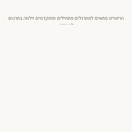
הריטריט מתאים למתרגלים מתחילים ומתקדמים וילווה בתרגום
לעברית.
* לוח הזמנים המוצג הוא משוער. לוח הזמנים הסופי יישלח למשתתפים
לפני הריטריט.
מה כולל הריטריט
✿
השתתפות בכל השיעורים והתרגולים
✿
שלוש חניכות