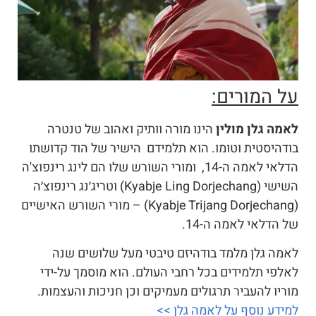
על המורים:
לאמה גלן מולין
הינו מורה וותיק ואהוב של טנטרה
בודהיסטית וטומו. הוא תלמידם הישיר של הוד קדושתו
הדלאי לאמה ה-14, ומורי השורש שלו הם לינג רינפוצ'ה
השישי (Kyabje Ling Dorjechang) וטריג׳נג רינפוצ׳ה
(Kyabje Trijang Dorjechang) – מורי השורש האישיים
של הדלאי לאמה ה-14.
לאמה גלן מלמד בודהיזם טיבטי מעל שלושים שנה
לאלפי תלמידים בכל רחבי העולם. הוא מוסמך על-ידי
מוריו להעביר תרגולים מעמיקים וכן חניכות והעצמות.
למידע נוסף על לאמה גלן >>